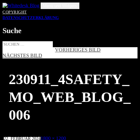
Zum
Menü und Widgets
Inhalt
COPYRIGHT
springen
DATENSCHUTZERKLÄRUNG
Suche
Suche
nach:
VORHERIGES BILD
NÄCHSTES BILD
230911_4SAFETY_
MO_WEB_BLOG_
006
Veröffentlicht
Volle
1800 × 1200
22. FEBRUAR 2024