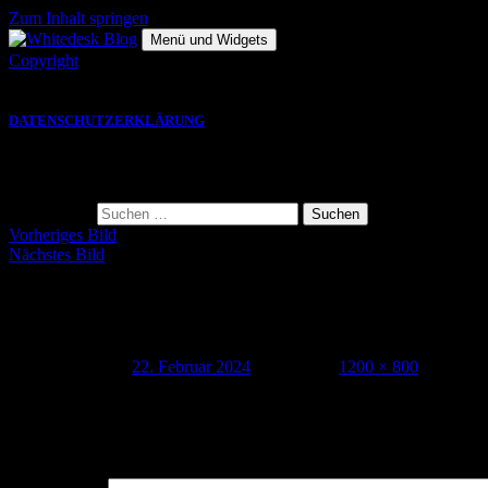
Zum Inhalt springen
Menü und Widgets
Copyright
Die hier gezeigten Bilder, Grafiken und Videos sind Eigentu
DATENSCHUTZERKLÄRUNG
Suche
Suche nach:
Vorheriges Bild
Nächstes Bild
230911_4safety_MO_voll_017
Veröffentlicht am
22. Februar 2024
Volle Größe
1200 × 800
Schreibe einen Kommentar
Deine E-Mail-Adresse wird nicht veröffentlicht.
Erforderliche Felder 