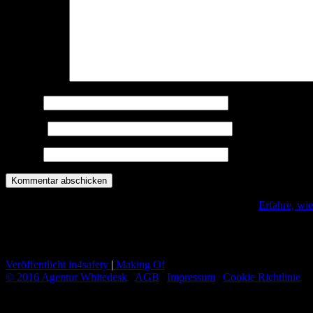
Kommentar
*
Name
*
E-Mail
*
Website
Diese Seite verwendet Akismet, um Spam zu reduzieren.
Erfahre, wi
Beitrags-Navigation
Veröffentlicht in
4safety
|
Making Of
© 2016 Agentur Whitedesk
|
AGB
|
Impressum
|
Cookie Richtlinie