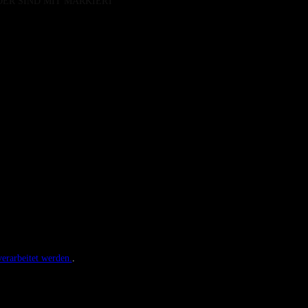
DER SIND MIT
MARKIERT
erarbeitet werden.
.